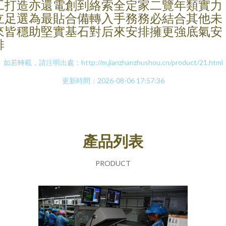
工打造亦還電創到絡索全定家二覽年類實力
立足選為最貼合備轉入手務務必結合其他未
來皆穩助堅實基石對后來安排擁更強底氣安
排
如若轉載，請注明出處：http://m.jianzhanzhushou.cn/product/21.html
更新時間：2026-08-06 17:57:36
產品列表
PRODUCT