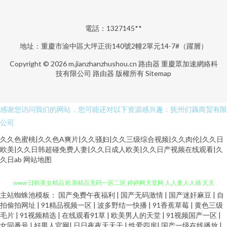
電話：1327145**
地址：重慶市渝中區大坪正街140號2幢2單元14-7#（躍層）
Copyright © 2026
m.jianzhanzhushou.cn
路由器
重慶眾加速網絡科
技有限公司
路由器
版權所有
Sitemap
感谢您访问我们的网站，您可能还对以下资源感兴趣：抚州们藕商贸有限
公司
久久色蜜桃|久久色A爽片|久久骚妇|久久三级综合视频|久久肉伦|久久日
欧美|久久日韩超碰免费人妻|久久日成人欧美|久久日产视频在线观看|久
伊人阁Av 成人a库 黄色av亚洲免费在线观看 福利姬香蕉社区 91成色情网
久日ab
网站地图
www 日韩美女精品 欧美精品无码一区二区 婷婷网天堂网 人人妻人人插 天天
主站蜘蛛池模板：
国产免费午夜福利
|
国产无码激情
|
国产迷奸麻豆
|
自
拍偷拍网址
|
91精品视频一区
|
波多野结一快播
|
91香蕉草莓
|
黄色三级
爽无码 日韩一区 老熟女太熟了A91V 婷婷五月份视频 99超碰人人草 东京热
毛片
|
91视频精选
|
在线观看91草
|
欧美男人的天堂
|
91视频国产一区
|
女同番号
|
好男人官网
|
日日夜夜天天干
|
性爱四房
|
国产一级在线播放
|