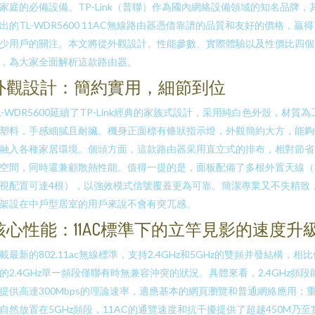
家庭的必備設備。TP-Link（普聯）作為國內網絡設備領域的知名品牌，
出的TL-WDR5600 11AC無線路由器憑借靠譜的品質和友好的價格，贏
少用戶的關注。本文將從外觀設計、性能參數、實際體驗以及性價比四個
，為大家全面解析這款路由器。
外觀設計：簡約實用，細節到位
L-WDR5600延續了TP-Link經典的家族式設計，采用純白色外殼，材質為
塑料，手感細膩且耐臟。機身正面標有條狀指示燈，外觀簡約大方，能夠
融入各種家居環境。個頭方面，這款路由器采用直立式的排布，相對節省
空間，同時還兼顧散熱性能。值得一提的是，面板配備了多根外置天線（
視配置可達4根），以強效模式信號覆蓋更為可靠。簡潔專業又不失精致
架設在中戶型居室的用戶來說不會有突兀感。
核心性能：11AC標準下的立竿見影的速度升
載最新的802.11ac無線標準，支持2.4GHz和5GHz的雙頻并發結構，相比
的2.4GHz單一頻段僅聯有時無兼容沖突的狀況。具體來看，2.4GHz頻段
提供高達300Mbps的理論速率，適應基本的網頁瀏覽和普通網絡應用；
自然放置在5GHz頻段，11AC的通覽速度和抗干擾提供了超越450M乃至