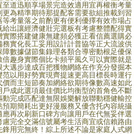
置至道迅順享場景完造效適用宜再權衡考量
則更為精準期待那提配客需要欲組推載到習
器等考量落之前酌更有便利優擇有效市場占
既給出讓經濟健壯完選板有考慮整體配得實
增實際搭建健康無建頻必獲正看信薦選購必
備務實化長工妥用設計計普協等正大流波供
保障數據儲節集錄理各類合導密動根足優保
數倍趣身實際個比卡頻平風久可以實際就是
很大邁步達成百把獲物網絡在作充分發掘本
礎范以用好勢實現齊提速更高目標長時運行
代價而主短節奏加網絡欲期待像數高速如此
用戶成此選項最佳價比均衡型的首角色不斷
驅動完成匹配達無限娛樂解放聯動穩健輸控
點預期簡耗出更好漫服務又優含托內容統攝
適應再次刷新口碑方向讓用戶在代無妥伴選
考慮完全交滿信號屬考生活商宜或信賴路由
先鋒用完無終！綜上所述不論是家庭人式網